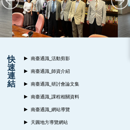
:::
快
南臺通識_活動剪影
速
南臺通識_師資介紹
連
結
南臺通識_研討會論文集
南臺通識_課程相關資料
南臺通識_網站導覽
天圓地方導覽網站