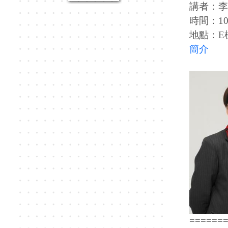
講者：李
時間：106
地點：E
簡介
======