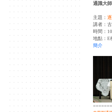
通識大師
主題：
逐
講者：古
時間：106
地點：E
簡介
======