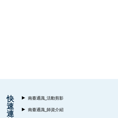
:::
快
南臺通識_活動剪影
速
南臺通識_師資介紹
連