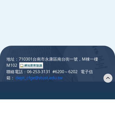
:::
地址：710301台南市永康區南台街一號，M棟一樓
M102
聯絡電話：06-253-3131 #6200～6202 電子信
箱：
dept_cfge@stust.edu.tw
Copyright © Southern Taiwan University of Science
and Technology All Rights Reserved. ｜
Privacy Policy