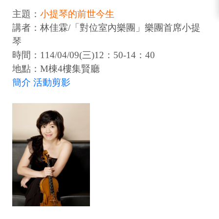
主題：
小提琴的前世今生
講者：林佳霖/「對位室內樂團」樂團首席小提
琴
時間：114/04/09(三)12：50-14：40
地點：M棟4樓集賢廳
簡介
活動剪影