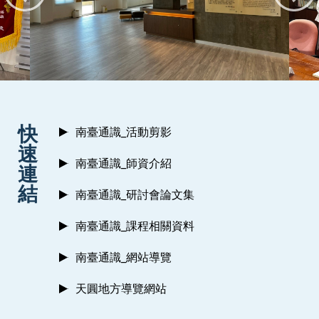
:::
快
南臺通識_活動剪影
速
南臺通識_師資介紹
連
結
南臺通識_研討會論文集
南臺通識_課程相關資料
南臺通識_網站導覽
天圓地方導覽網站