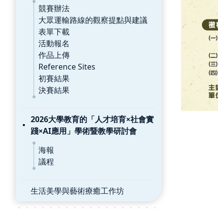
競賽辦法
大眾運輸路線的觀察提點與建議
表單下載
活動報名
作品上傳
Reference Sites
初賽結果
決賽結果
2026大學教育的「人才培育×社會實
踐×AI應用」學術暨教學研討會
海報
議程
生活美學與藝術療癒工作坊