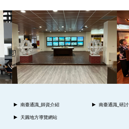
南臺通識_師資介紹
南臺通識_研
天圓地方導覽網站