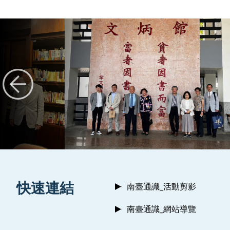
:::
快速連結
南臺通識_活動剪影
南臺通識_網站導覽