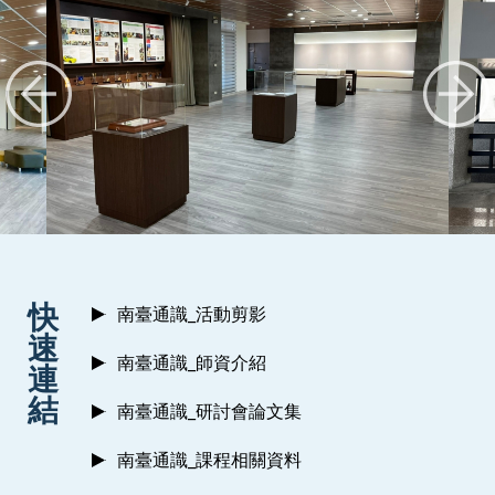
:::
快
南臺通識_活動剪影
速
南臺通識_師資介紹
連
結
南臺通識_研討會論文集
南臺通識_課程相關資料