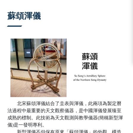
:::
蘇頌渾儀
北宋蘇頌渾儀結合了圭表與渾儀，此兩項為製定曆
法過程中最重要的天文觀察儀器，是中國渾儀發展臻至
成熟的標制。此技術為天文觀測與教學儀器(簡稱新型渾
儀)是一發明專利。
新型渾儀不但保有原來「蘇頌渾儀」的外觀、構造