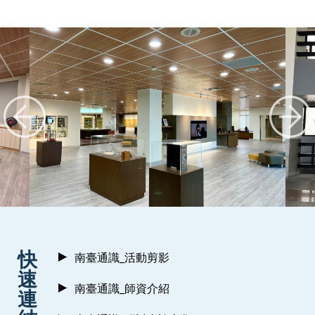
:::
快
南臺通識_活動剪影
速
南臺通識_師資介紹
連