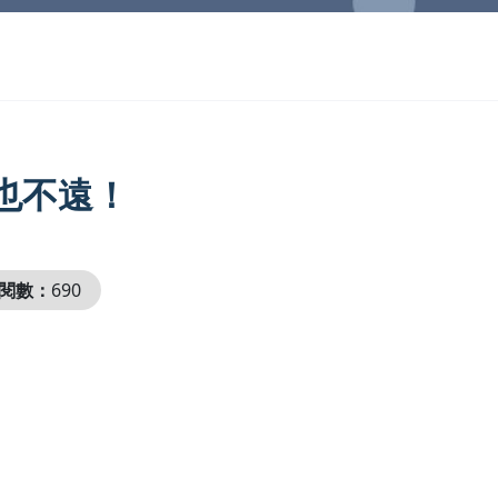
也不遠！
閱數：
690