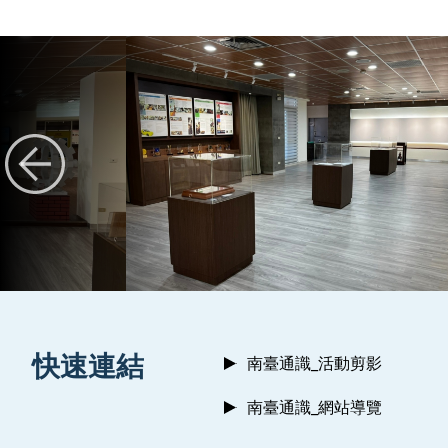
:::
快速連結
南臺通識_活動剪影
南臺通識_網站導覽