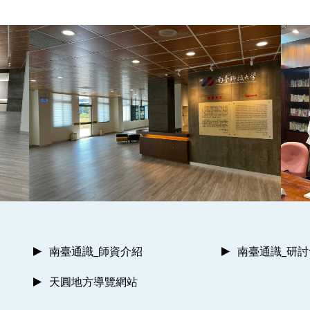
南臺通識_師資介紹
南臺通識_研
天圓地方導覽網站