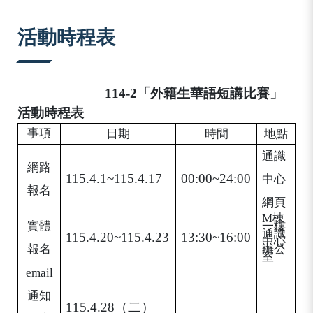
:::
活動時程表
114-2
「外籍生華語短講比
賽
」
活動時程表
事項
日期
時間
地點
通識
網路
115.4.1~115.4.17
00:00~24:00
中心
報名
網頁
M
棟
實體
一樓
通識
115.4.20~115.4.23
13:30~16:00
中心
報名
辦公
室
email
通知
115.4.28
（二）