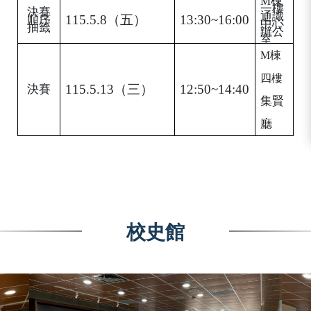
M
棟
一樓
決賽
通識
115.5.8
（五）
13:30~16:00
順序
中心
抽籤
辦公
室
M
棟
四樓
115.5.13
（三）
12:50~14:40
決賽
集賢
廳
校史館