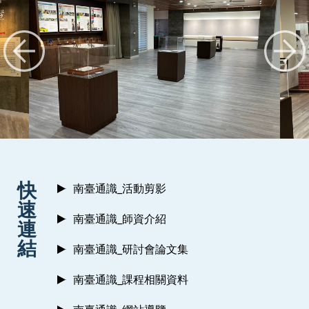
:::
快
南臺通識_活動剪影
速
南臺通識_師資介紹
連
結
南臺通識_研討會論文集
南臺通識_課程相關資料