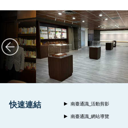
:::
快速連結
南臺通識_活動剪影
南臺通識_網站導覽