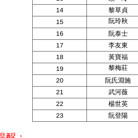
14
黎草貞
阮玲秋
15
16
阮泰士
17
李友東
18
黃寶福
黎梅莊
19
20
阮氏淵施
21
武河薇
22
楊世英
23
阮登陽
提醒：