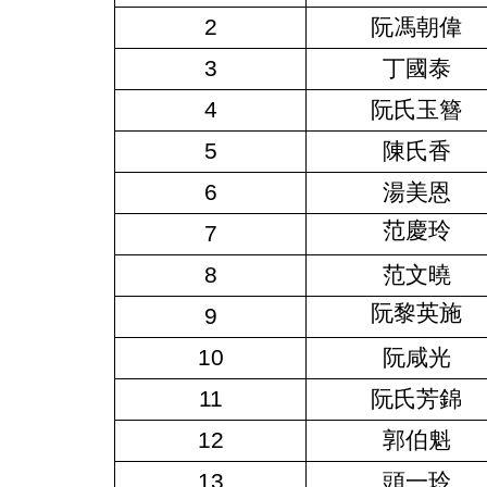
2
阮馮朝偉
3
丁國泰
4
阮氏玉簪
5
陳氏香
6
湯美恩
范慶玲
7
8
范文曉
阮黎英施
9
10
阮咸光
11
阮氏芳錦
12
郭伯魁
13
頭一玲