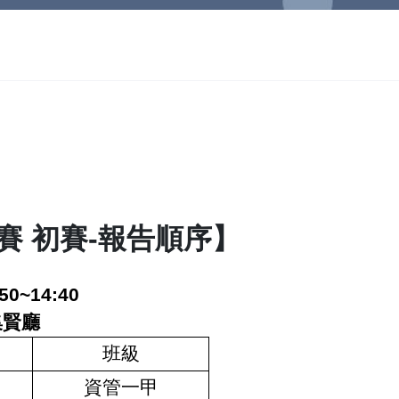
賽 初賽-報告順序】
:50~14:40
集賢廳
班級
資管一甲