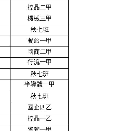
控晶二甲
機械三甲
秋七班
餐旅一甲
國商二甲
行流一甲
秋七班
半導體一甲
秋七班
國企四乙
控晶一乙
資管一甲