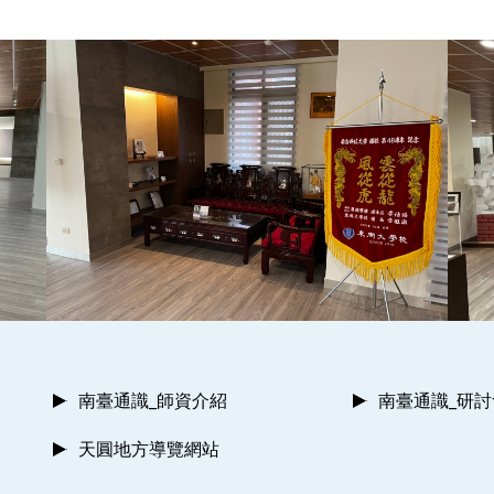
南臺通識_師資介紹
南臺通識_研
天圓地方導覽網站