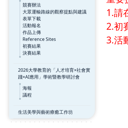
競賽辦法
1.
大眾運輸路線的觀察提點與建議
表單下載
2.初
活動報名
作品上傳
3.
Reference Sites
初賽結果
決賽結果
2026大學教育的「人才培育×社會實
踐×AI應用」學術暨教學研討會
海報
議程
生活美學與藝術療癒工作坊