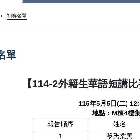
初賽名單
名單
【114-2外籍生華語短講比
115
年
5
月
5
日
(
二
) 12
地點：
M
棟
4
樓
報告順序
姓名
1
黎氏柔美