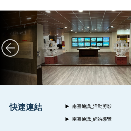
:::
快速連結
南臺通識_活動剪影
南臺通識_網站導覽