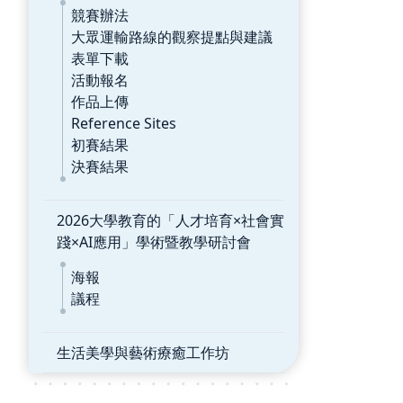
競賽辦法
大眾運輸路線的觀察提點與建議
表單下載
活動報名
作品上傳
Reference Sites
初賽結果
決賽結果
2026大學教育的「人才培育×社會實
踐×AI應用」學術暨教學研討會
海報
議程
生活美學與藝術療癒工作坊