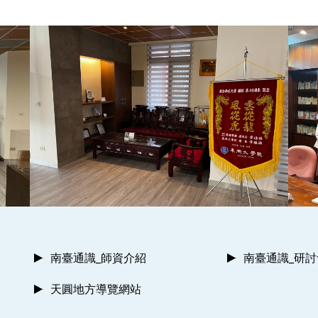
南臺通識_師資介紹
南臺通識_研
天圓地方導覽網站