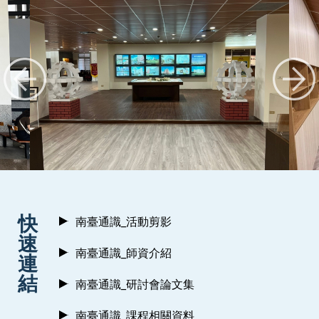
:::
快
南臺通識_活動剪影
速
南臺通識_師資介紹
連
結
南臺通識_研討會論文集
南臺通識_課程相關資料