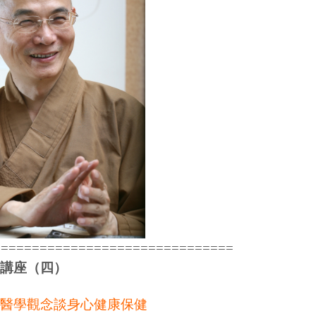
===============================
講座（四）
醫學觀念談身心健康保健