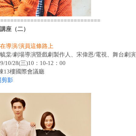
===============================
講座（二）
在導演/演員這條路上
毓棠/劇場導演暨戲劇製作人、宋偉恩/電視、舞台劇演
/10/28(三)10：10-12：00
棟13樓國際會議廳
場剪影