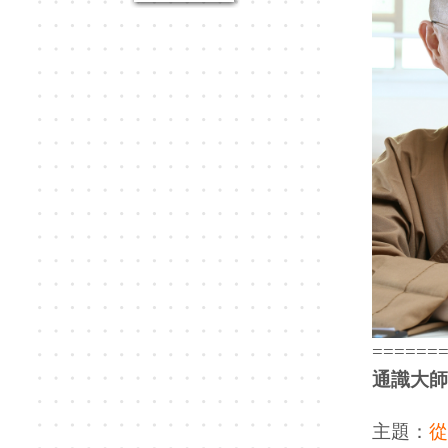
======
通識大師
主題：
從