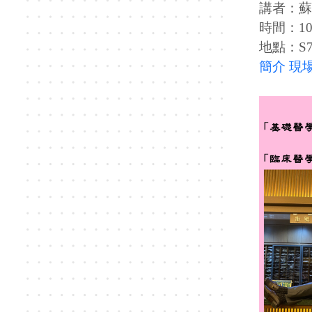
講者：蘇
時間：109
地點：S7
簡介
現