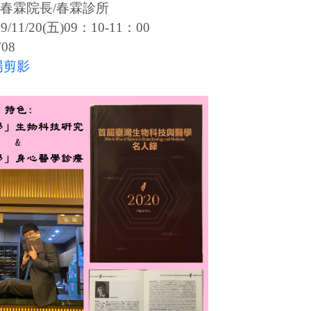
春霖院長/春霖診所
/11/20(五)09：10-11：00
08
場剪影