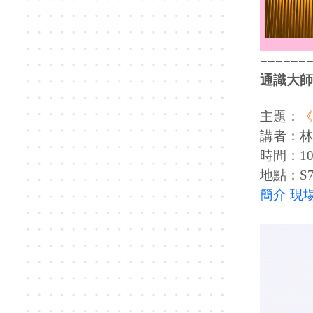
======
通識大師
主題：
《
講者：林
時間：109
地點：S7
簡介
現