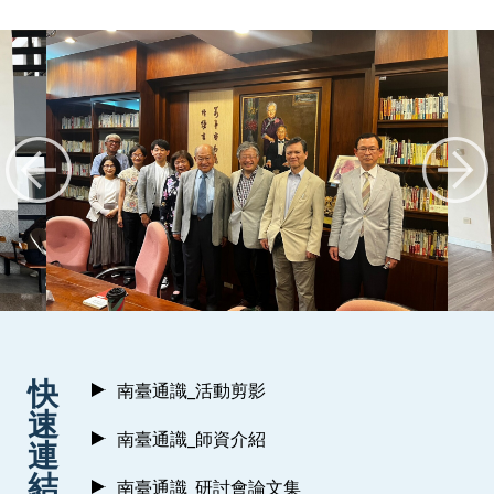
:::
快
南臺通識_活動剪影
速
南臺通識_師資介紹
連
結
南臺通識_研討會論文集