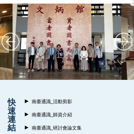
:::
快
南臺通識_活動剪影
速
南臺通識_師資介紹
連
結
南臺通識_研討會論文集