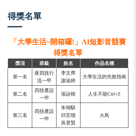
:::
得獎名單
「大學生活~開箱囉!」AI短影音競賽
得獎名單
獎項
班級
姓名
作品名稱
夜四技行
李文齊
第一名
大學生活的失敗指南
流一甲
謝渝婷
四技產設
第二名
張詠晴
人生不能Ctrl+Z
一甲
朱翊騏
四技產設
第三名
邱宏德
火鳥
一甲
吳昱賢